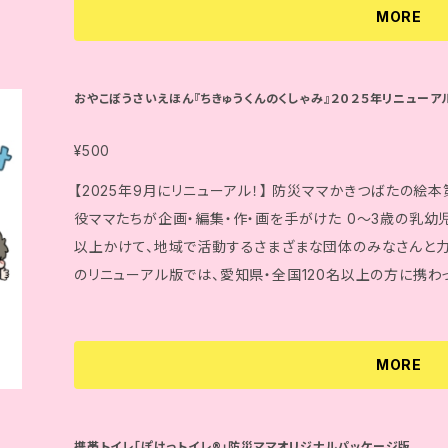
く、排水可能 ⑥ 使用推奨期限は「7年」。長期保存が可能。
MORE
おやこぼうさいえほん『ちきゅうくんのくしゃみ』２０２５年リニューア
¥500
【2025年9月にリニューアル！】 防災ママかきつばたの絵本
役ママたちが企画・編集・作・画を手がけた 0～3歳の乳幼
以上かけて、地域で活動するさまざまな団体のみなさんと力
のリニューアル版では、愛知県・全国120名以上の方に携わ
みました。防災のきっかけとなる絵本＆防災ブックです。 た
ため、 お値段も据え置きで販売決定しました！ 親しみやすい可愛いイラストと、保護者にむけての防災
豆知識が満載。 お子さんも保護者も、楽しみながら、備えることができる絵
MORE
今。 「今」だからこそ、知って、備えて、大切なひとを守るこ
にプラス防災してみませんか？ -絵本の仕様- 182×182mm 26ページ コート紙 軽量で持ち運びやすい
ので、お出かけの際にもおすすめです。 ＊本書の売上の一部は、被災地支援に寄付されます。あなたの手
携帯トイレ「ぽけっトイレ®」防災ママオリジナルパッケージ版