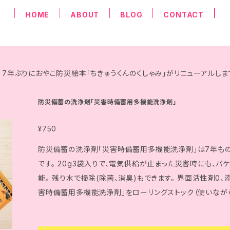
HOME
ABOUT
BLOG
CONTACT
7年ぶりにおやこ防災絵本「ちきゅうくんのくしゃみ」がリニューアルしま
防災備蓄の洗浄剤「災害時備蓄用多機能洗浄剤」
¥750
防災備蓄の洗浄剤「災害時備蓄用多機能洗浄剤」は7年も
です。 20g3袋入りで、電気供給が止まった災害時にも、バ
能。 残り水で掃除(除菌、消臭)もできます。 界面活性剤0、
害時備蓄用多機能洗浄剤」をローリングストック（使いながら
災害時備蓄用多機能洗浄剤のポイント＞ ① 1袋20g入りの
き洗濯、すすぎができる ③ 界面活性剤0、添加物不使用 ④