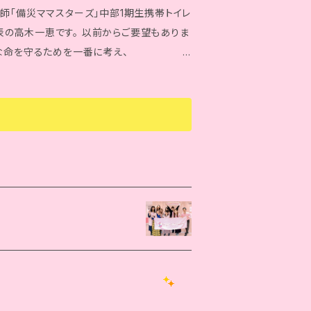
 【使用上の注意】 ※詳細は取扱説明書参照 ・
師「備災ママスターズ」中部1期生携帯トイレ
火気注意】 ・本製品は、用途外使用禁止。 ・
の高木一恵です。 以前からご要望もありま
置く。 ・凝固剤は、目に入れたり口に入れた
】 大切な命を守るためを一番に考え、
れない。 ・可燃物として処理が可能だが、各
からない方にも、 あなたに合わせた防災プ
年。 ＜問題の対処方法＞ ・皮膚に付着した
ザーとして、ご提案いたします。 新型コロナ
ちに水で数分間注意深く洗い、医師に連絡す
お待ちしております／ b
医師の診断を受ける。 ・飲み込んだ場合：喉
し、速やかに医師の診断を受ける。また、被
oomでサービス提供いたします。