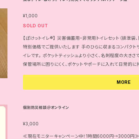
にこの本が届くことで、誰かの支えになるかもしれません。 
ゴムシのポーズ」は株式会社危機管理教育研究所の登録商標です。
¥1,000
料のご選択について】 1冊の方は『定形外（1冊）』（180円） 2
SOLD OUT
～10冊の方は『レターパック』（430円） 11冊~20冊の方は
【ぽけっトイレ®】 災害備蓄用・非常用トイレセット（排泄袋、
さい。 ※送料のご選択に誤りがある場合はキャンセルとなりますので、選択時お気をつけてください。 ※
特別価格でご提供いたします 手のひらに収まるコンパクトサイズで、おしゃれなデザインの非常用携帯ト
21冊以上ご購入される方は、お問い合わせください(
chi_co
イレです。 ポケットティッシュより小さく、名刺程度の大きさ
改訂しました
保管場所に困りにくく、ポケットやポーチに入れて日常的に
回分・小便３回分を凝固可能（小便１回１５０ｍｍとした場合
に同梱の防臭袋に入れて口をしっかり縛ることで、臭いを抑
MORE
ており、排泄袋には薄くて伸縮性が高く、伸ばしても破れに
用しました。 薄いからこそ、使用する際にお尻が痛くなりに
抑えられて使用が気付かれにくいのもポイントです。 ここでしか手に入らない、防災ママかきつばたオリ
個別防災相談＠オンライン
ジナルの可愛いパッケージです。 【素材・材質・成分】 ・排泄袋：直鎖状低密度ポリエチレン ・外袋：ポリプ
¥3,000
ロピレン ・防臭袋：飽和ポリエステル ・凝固剤：高分子ポリ
・排泄袋：約６１×５７ｃｍ ・防臭袋：約３５×２１ｃｍ ・凝固剤：
≪現在モニターキャンペーン中！1時間6000円→3000円