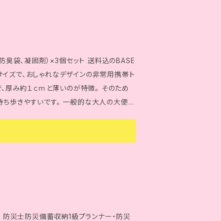
＊本書で紹介させていただいています「ダン
（商標登録番号第6319169号） 【送
冊の方は『ゆうメール（2冊）』（230円） 3冊
『レターパックプラス』（600円） をご選択くだ
防臭袋、凝固剤）×3個セット 送料込のBASE
_lab@yahoo.co.jp
) ※2025年9月～送料
で、厚み約１ｃｍと薄いのが特徴。 そのため
持ち歩きやすいです。 一般的な大人の大便１
）。 凝固剤には脱臭炭を混ぜており、さら
えることができます。 使い勝手にもこだわっ
くくて、穴が開いても縦裂けしにくい素材を使
くく、また、ビニール特有のガサガサした音も
マー ※ヤシ殻活性炭（脱臭）配合 【サイズ】
約６．５×６．５ｃｍ 【重さ】 ・約２０ｇ（１回
≫ 防災士防災備蓄収納1級プランナー・防災