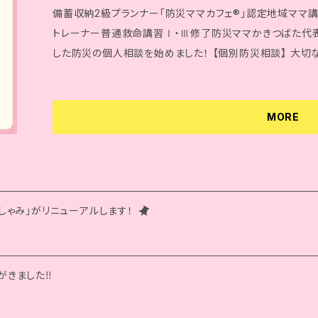
分） 【商品仕様詳細】 ・凝固剤吸水量：約４５０ｃｃ（１個）
備蓄収納2級プランナー「防災ママカフェ®」認定地域ママ講
直接日光の当たる場所・湿気の多い場所では、保管しない。【
トレーナー普通救命講習Ⅰ・Ⅲ修了防災ママかきつばた代表
本製品は、食べ物ではない。乳幼児の手の届かないところに
した防災の個人相談を始めました！ 【個別防災相談
りしない。 ・詰まる原因となるので、凝固剤は便器に直接入
そして普段の生活も快適に♪ なにからはじめていいか分
自治体のルールに従って処分する。 ・有効期限は製造から５
ランを防災士・防災備蓄収納の観点から、おやこ防災アドバイ
場合：直ちに流水で十分に洗い流す。 ・眼に入った場合：直
ウイルス感染症対策のため、現在はオンラインツールzoomのみの対応です。 ＼
MORE
る。 ・吸引した場合：水でうがいをし、口の中を良く洗浄し、
efore ☑ 必要だとは思うけれど、何からはじめていいか分からない ☑ 物がいっぱいで防災グッズを備
に詰まり窒息する可能性があるので、口にあるものはかき出
蓄できない ☑ 住んでいる地域で何が起こるか分からないチェック ☑ 防災の大切さをなかなか家族に
災者の意識がある場合、口の中をすすがせる。 【保証（有無）、保証期間】 ・なし 【原産国（地）】 ・排泄
理解されない ☑ どこから情報をとればいいか分からない after ★ 心のモヤモヤがスッキリし、備えの
袋：米国製 ・他内包物：日本製
スタートになった ★ 具体的にどう備えればいいのかが明確になった ★ 気持ちによりそってもらえて、す
しゃみ」がリニューアルします！
すまない原因がわかった ★ 私は「これ」からはじめよう！というものがわかった ★ 話していて安心を感
じて、備える決意になった 今までの経験を活かして、寄り添いながらサポートさせて頂きます！ お役に立
てることができるのを楽しみにしています！ https://ameblo.jp/bosaimama/entry-12598768060.h
tml ※BASEの特性上、発送通知が入ります。メール→z
がきました‼