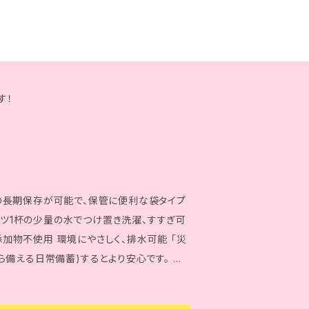
す！
の長期保存が可能で、保管に便利な袋タイプ
ケツ1杯の少量の水でつけ置き洗濯、すすぎ可
添加物不使用 環境にやさしく、排水可能 「災
備える日常備蓄)するとより安心です。 ＜
使い切りタイプ ② バケツ1杯の水でつけ置
 除菌、消臭効果 ⑤ 残り水は環境にやさし