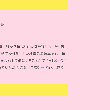
ル版
第一弾を 7年ぶりに大幅改訂しました！ 現
児親子を対象にした地震防災絵本です。 1年
を合わせて形にすることができました。今回
っていただき、ご意見ご感想をぎゅっと盛り込
くさんの方に読んでご活用していただきたい
本です。 地震が頻発している
とができます。 お子さんとの大切な絵本の時間